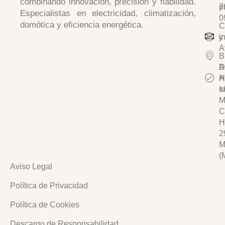
combinando
innovación, precisión y fiabilidad
.
p
7
Especialistas en
electricidad, climatización,
0
domótica y eficiencia energética.
C
y
i
A
B
D
A
A
H
I
s/
M
C
H
2
M
(
Aviso Legal
Política de Privacidad
Política de Cookies
Descargo de Responsabilidad