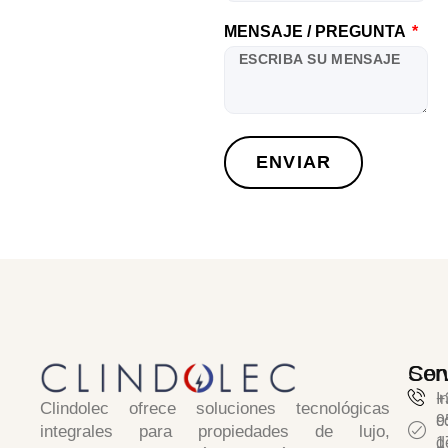
MENSAJE / PREGUNTA
ENVIAR
Serv
Con
I
+
Clindolec
ofrece soluciones tecnológicas
c
9
integrales para propiedades de lujo,
d
1