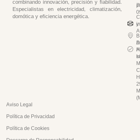
combinando
innovación, precisión y fiabilidad
.
p
7
Especialistas en
electricidad, climatización,
0
domótica y eficiencia energética.
C
y
i
A
B
D
A
A
H
I
s/
M
C
H
2
M
(
Aviso Legal
Política de Privacidad
Política de Cookies