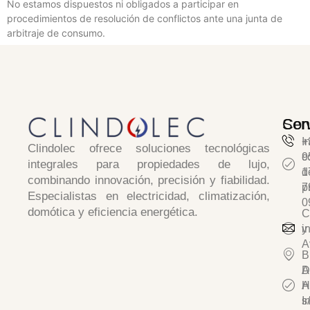
No estamos dispuestos ni obligados a participar en
procedimientos de resolución de conflictos ante una junta de
arbitraje de consumo.
Serv
Con
I
+
Clindolec
ofrece soluciones tecnológicas
c
9
integrales para propiedades de lujo,
d
1
combinando
innovación, precisión y fiabilidad
.
p
7
Especialistas en
electricidad, climatización,
0
domótica y eficiencia energética.
C
y
i
A
B
D
A
A
H
I
s/