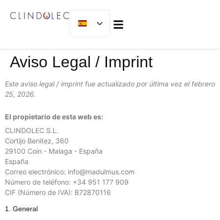
SOBRE NOSOTROS
MICLIJOR GROUP
TRABAJA CON NOSOTROS
Aviso Legal / Imprint
Este aviso legal / imprint fue actualizado por última vez el febrero
25, 2026.
El propietario de esta web es:
CLINDOLEC S.L.
Cortijo Benitez, 360
29100 Coin - Malaga - España
España
Correo electrónico:
info@
madulmus.com
Número de teléfono: +34 951 177 909
CIF (Número de IVA): B72870116
1. General