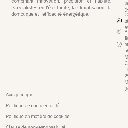
combinant
innovation, précision et fiabilité
.
p
7
Spécialistes en
l'électricité, la climatisation, la
0
domotique et l'efficacité énergétique.
C
e
i
a
B
D
A
a
H
i
s/
M
C
H
2
M
(
Avis juridique
Politique de confidentialité
Politique en matière de cookies
Clause de non-responsabilité