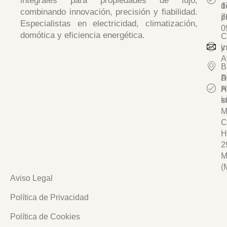
integrales para propiedades de lujo,
d
1
combinando
innovación, precisión y fiabilidad
.
p
7
Especialistas en
electricidad, climatización,
0
domótica y eficiencia energética.
C
y
i
A
B
D
A
A
H
I
s/
M
C
H
2
M
(
Aviso Legal
Política de Privacidad
Política de Cookies