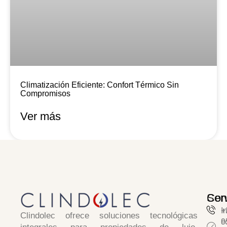
Climatización Eficiente: Confort Térmico Sin
Compromisos
Ver más
Serv
Con
I
+
Clindolec
ofrece soluciones tecnológicas
c
9