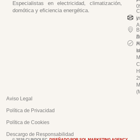
Especialistas en
electricidad, climatización,
0
domótica y eficiencia energética.
C
y
i
A
B
D
A
A
H
I
s/
M
C
H
2
M
(
Aviso Legal
Política de Privacidad
Política de Cookies
Descargo de Responsabilidad
© 2026 CLINDOLEC.
DISEÑADO POR SOL MARKETING AGENCY