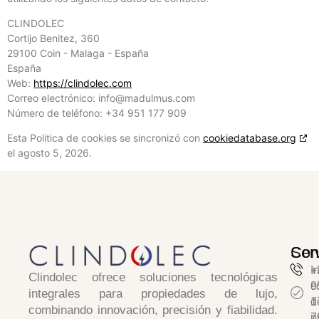
CLINDOLEC
Cortijo Benitez, 360
29100 Coin - Malaga - España
España
Web:
https://clindolec.com
Correo electrónico:
info@
madulmus.com
Número de teléfono: +34 951 177 909
Esta Politica de cookies se sincronizó con
cookiedatabase.org
el agosto 5, 2026.
Serv
Con
I
+
Clindolec
ofrece soluciones tecnológicas
c
9
integrales para propiedades de lujo,
d
1
combinando
innovación, precisión y fiabilidad
.
p
7