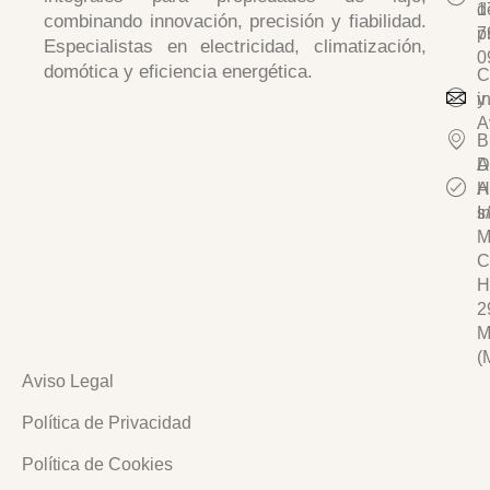
d
1
combinando
innovación, precisión y fiabilidad
.
p
7
Especialistas en
electricidad, climatización,
0
domótica y eficiencia energética.
C
y
i
A
B
D
A
A
H
I
s/
M
C
H
2
M
(
Aviso Legal
Política de Privacidad
Política de Cookies