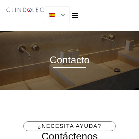
SOBRE NOSOTROS
MICLIJOR GROUP
TRABAJA CON NOSOTROS
Contacto
¿NECESITA AYUDA?
Contáctenos