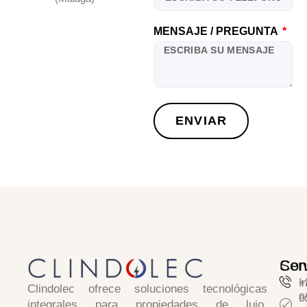
MENSAJE / PREGUNTA
ENVIAR
Serv
Con
I
+
Clindolec
ofrece soluciones tecnológicas
c
9
integrales para propiedades de lujo,