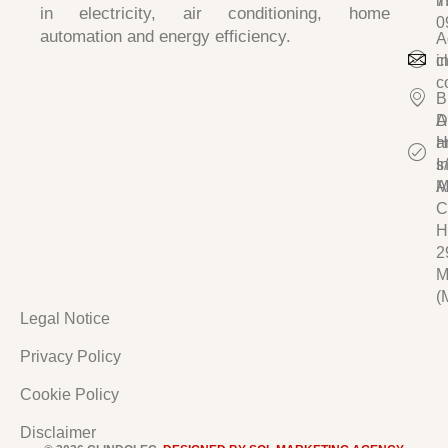
i
7
in
electricity, air conditioning, home
0
automation and energy efficiency.
A
c
i
c
B
D
A
a
H
I
s/
A
M
C
H
2
M
(
Legal Notice
Privacy Policy
Cookie Policy
Disclaimer