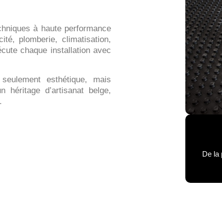
chniques à haute performance
ité, plomberie, climatisation,
écute chaque installation avec
seulement esthétique, mais
 héritage d’artisanat belge,
.
De la 