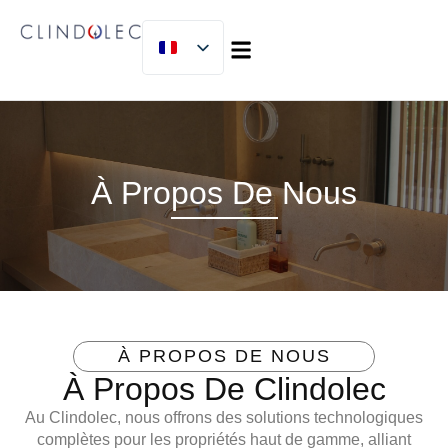
À PROPOS DE NOUS
MICLIJOR GROUP
À Propos De Nous
À PROPOS DE NOUS
À Propos De Clindolec
Au
Clindolec
, nous offrons
des solutions technologiques
complètes
pour les propriétés haut de gamme, alliant