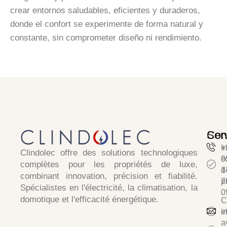
crear entornos saludables, eficientes y duraderos,
donde el confort se experimente de forma natural y
constante, sin comprometer diseño ni rendimiento.
Ser
Con
I
+
Clindolec
offre des solutions technologiques
c
9
complètes pour les propriétés de luxe,
d
1
combinant
innovation, précision et fiabilité
.
p
7
Spécialistes en
l'électricité, la climatisation, la
0
domotique et l'efficacité énergétique.
C
e
i
a