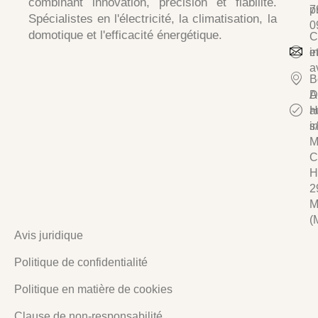
combinant
innovation, précision et fiabilité
.
p
7
Spécialistes en
l'électricité, la climatisation, la
0
domotique et l'efficacité énergétique.
C
e
i
a
B
D
A
a
H
i
s/
M
C
H
2
M
(
Avis juridique
Politique de confidentialité
Politique en matière de cookies
Clause de non-responsabilité