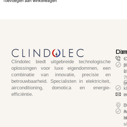
Toevoegen aan winkelwagen
Die
Con
C
+
Clindolec
biedt uitgebreide technologische
p
9
oplossingen voor luxe eigendommen, een
i
1
combinatie van
innovatie, precisie en
7
betrouwbaarheid
. Specialisten in
elektriciteit,
G
0
airconditioning, domotica en energie-
k
efficiëntie.
e
i
D
B
i
A
a
H
s/