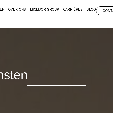
EN
OVER ONS
MICLIJOR GROUP
CARRIÈRES
BLOG
CONT
nsten