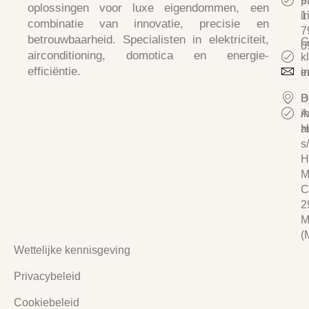
p
9
oplossingen voor luxe eigendommen, een
i
1
combinatie van
innovatie, precisie en
7
betrouwbaarheid
. Specialisten in
elektriciteit,
G
0
airconditioning, domotica en energie-
k
efficiëntie.
e
i
D
B
i
A
a
H
s/
H
M
C
2
M
(
Wettelijke kennisgeving
Privacybeleid
Cookiebeleid